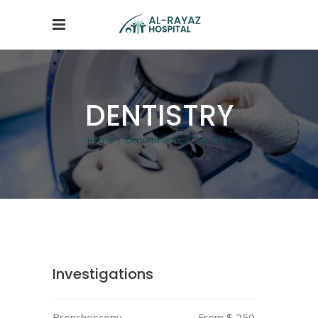
DENTISTRY
Home
/
Departments
/
Dentistry
Investigations
Bronchoscopy
From $ 250