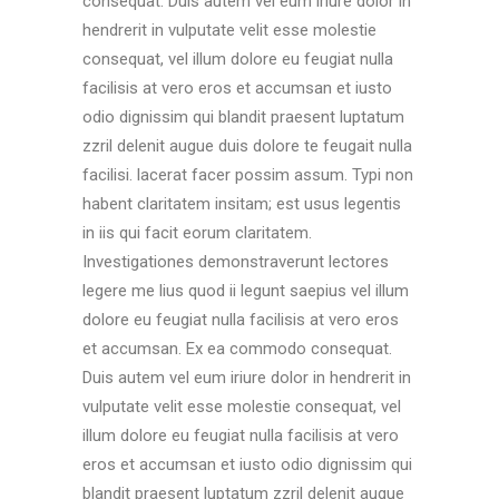
consequat. Duis autem vel eum iriure dolor in
hendrerit in vulputate velit esse molestie
consequat, vel illum dolore eu feugiat nulla
facilisis at vero eros et accumsan et iusto
odio dignissim qui blandit praesent luptatum
zzril delenit augue duis dolore te feugait nulla
facilisi. lacerat facer possim assum. Typi non
habent claritatem insitam; est usus legentis
in iis qui facit eorum claritatem.
Investigationes demonstraverunt lectores
legere me lius quod ii legunt saepius vel illum
dolore eu feugiat nulla facilisis at vero eros
et accumsan. Ex ea commodo consequat.
Duis autem vel eum iriure dolor in hendrerit in
vulputate velit esse molestie consequat, vel
illum dolore eu feugiat nulla facilisis at vero
eros et accumsan et iusto odio dignissim qui
blandit praesent luptatum zzril delenit augue