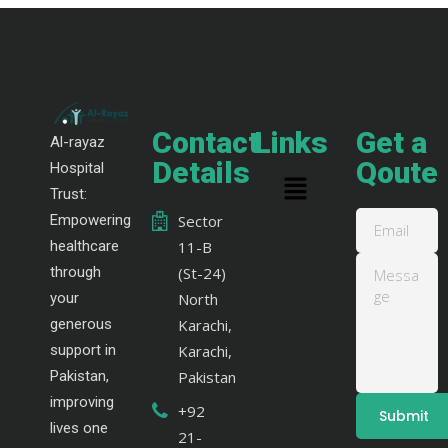
Contact
Links
Get a
Al-rayaz
Details
Qoute
Hospital
Trust:
Empowering
Sector
healthcare
11-B
through
(St-24)
your
North
generous
Karachi,
support in
Karachi,
Pakistan,
Pakistan
improving
+92
lives one
21-